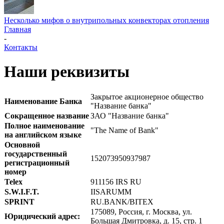
Несколько мифов о внутрипольных конвекторах отопления
Главная
-
Контакты
Наши реквизиты
Закрытое акционерное общество
Наименование Банка
"Название банка"
Сокращенное название
ЗАО "Название банка"
Полное наименование
"The Name of Bank"
на английском языке
Основной
государственный
152073950937987
регистрационный
номер
Telex
911156 IRS RU
S.W.I.F.T.
IISARUMM
SPRINT
RU.BANK/BITEX
175089, Россия, г. Москва, ул.
Юридический адрес:
Большая Дмитровка, д. 15, стр. 1