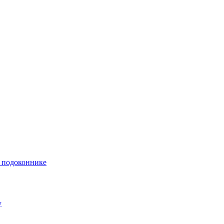
и подоконнике
у