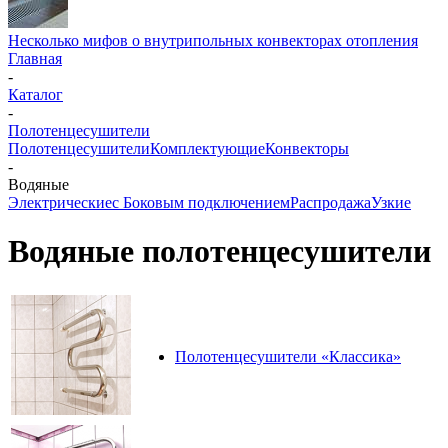
Несколько мифов о внутрипольных конвекторах отопления
Главная
-
Каталог
-
Полотенцесушители
Полотенцесушители
Комплектующие
Конвекторы
-
Водяные
Электрические
с Боковым подключением
Распродажа
Узкие
Водяные полотенцесушители
Полотенцесушители «Классика»