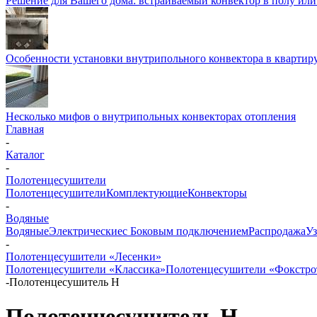
Решение для Вашего дома: встраиваемый конвектор в полу ил
Особенности установки внутрипольного конвектора в квартир
Несколько мифов о внутрипольных конвекторах отопления
Главная
-
Каталог
-
Полотенцесушители
Полотенцесушители
Комплектующие
Конвекторы
-
Водяные
Водяные
Электрические
с Боковым подключением
Распродажа
Уз
-
Полотенцесушители «Лесенки»
Полотенцесушители «Классика»
Полотенцесушители «Фокстр
-
Полотенцесушитель H
Полотенцесушитель H