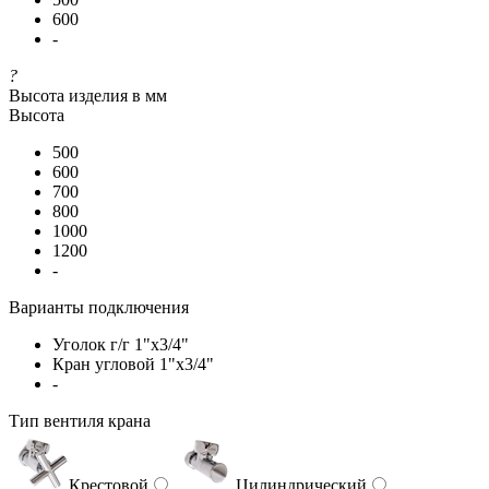
600
-
?
Высота изделия в мм
Высота
500
600
700
800
1000
1200
-
Варианты подключения
Уголок г/г 1"х3/4"
Кран угловой 1"х3/4"
-
Тип вентиля крана
Крестовой
Цилиндрический