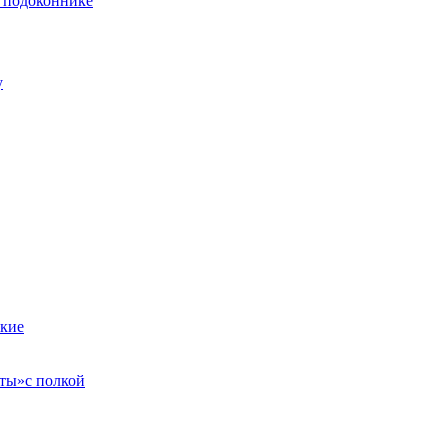
и подоконнике
у
кие
оты»
с полкой