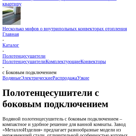
квартиру
Несколько мифов о внутрипольных конвекторах отопления
Главная
-
Каталог
-
Полотенцесушители
Полотенцесушители
Комплектующие
Конвекторы
-
с Боковым подключением
Водяные
Электрические
Распродажа
Узкие
Полотенцесушители с
боковым подключением
Водяной полотенцесушитель с боковым подключением –
компактное и удобное решение для ванной комнаты. Завод
«МеталлоИзделия» предлагает разнообразные модели из
нержавеющей стали, отличительной особенностью которых