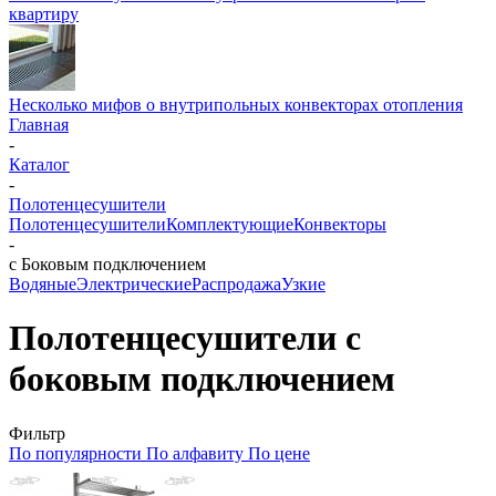
квартиру
Несколько мифов о внутрипольных конвекторах отопления
Главная
-
Каталог
-
Полотенцесушители
Полотенцесушители
Комплектующие
Конвекторы
-
с Боковым подключением
Водяные
Электрические
Распродажа
Узкие
Полотенцесушители с
боковым подключением
Фильтр
По популярности
По алфавиту
По цене