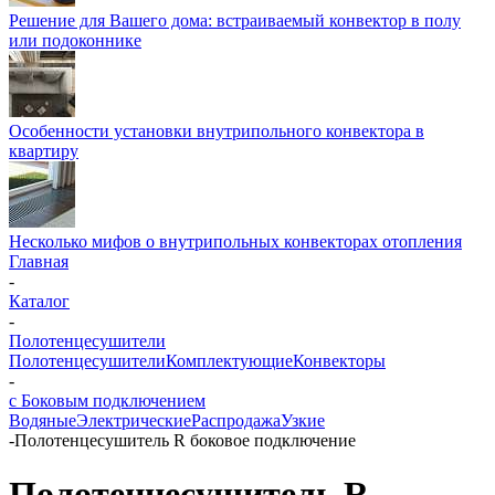
Решение для Вашего дома: встраиваемый конвектор в полу
или подоконнике
Особенности установки внутрипольного конвектора в
квартиру
Несколько мифов о внутрипольных конвекторах отопления
Главная
-
Каталог
-
Полотенцесушители
Полотенцесушители
Комплектующие
Конвекторы
-
с Боковым подключением
Водяные
Электрические
Распродажа
Узкие
-
Полотенцесушитель R боковое подключение
Полотенцесушитель R