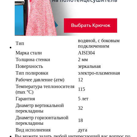
водяной, с боковым
Тип
подключением
Марка стали
AISI304
Толщина стенки
2 мм
Поверхность
зеркальная
Тип полировки
электро-плазменная
Рабочее давление (атм)
12
Температура теплоносителя
115
(max °C)
Гарантия
5 лет
Диаметр вертикальной
32
перекладины
Диаметр горизонтальной
18
перекладины
Вид исполнения
дуга
Вы можете задать любой интересующий вас вопрос по