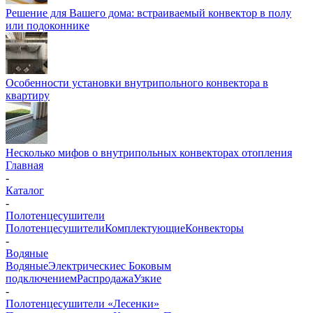
Решение для Вашего дома: встраиваемый конвектор в полу
или подоконнике
Особенности установки внутрипольного конвектора в
квартиру
Несколько мифов о внутрипольных конвекторах отопления
Главная
-
Каталог
-
Полотенцесушители
Полотенцесушители
Комплектующие
Конвекторы
-
Водяные
Водяные
Электрические
с Боковым
подключением
Распродажа
Узкие
-
Полотенцесушители «Лесенки»