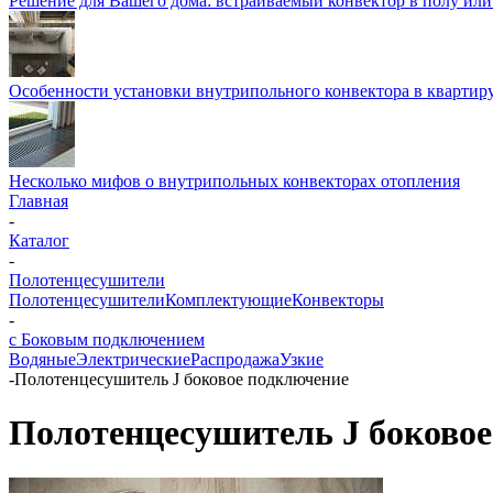
Решение для Вашего дома: встраиваемый конвектор в полу ил
Особенности установки внутрипольного конвектора в квартир
Несколько мифов о внутрипольных конвекторах отопления
Главная
-
Каталог
-
Полотенцесушители
Полотенцесушители
Комплектующие
Конвекторы
-
с Боковым подключением
Водяные
Электрические
Распродажа
Узкие
-
Полотенцесушитель J боковое подключение
Полотенцесушитель J боково