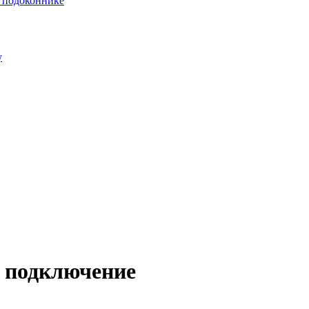
и подоконнике
у
е подключение