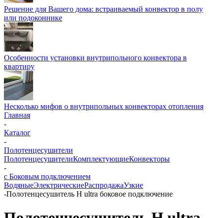
Решение для Вашего дома: встраиваемый конвектор в полу
или подоконнике
Особенности установки внутрипольного конвектора в
квартиру
Несколько мифов о внутрипольных конвекторах отопления
Главная
-
Каталог
-
Полотенцесушители
Полотенцесушители
Комплектующие
Конвекторы
-
с Боковым подключением
Водяные
Электрические
Распродажа
Узкие
-
Полотенцесушитель H ultra боковое подключение
Полотенцесушитель H ultra