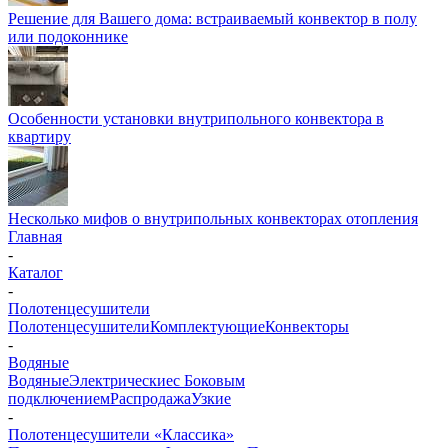
Решение для Вашего дома: встраиваемый конвектор в полу
или подоконнике
Особенности установки внутрипольного конвектора в
квартиру
Несколько мифов о внутрипольных конвекторах отопления
Главная
-
Каталог
-
Полотенцесушители
Полотенцесушители
Комплектующие
Конвекторы
-
Водяные
Водяные
Электрические
с Боковым
подключением
Распродажа
Узкие
-
Полотенцесушители «Классика»