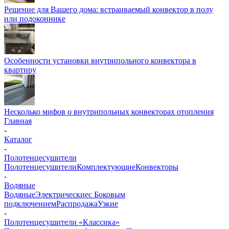
Решение для Вашего дома: встраиваемый конвектор в полу
или подоконнике
Особенности установки внутрипольного конвектора в
квартиру
Несколько мифов о внутрипольных конвекторах отопления
Главная
-
Каталог
-
Полотенцесушители
Полотенцесушители
Комплектующие
Конвекторы
-
Водяные
Водяные
Электрические
с Боковым
подключением
Распродажа
Узкие
-
Полотенцесушители «Классика»