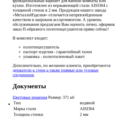
функциональный вариант для ванной комнаты или
кухни. Изготовлен из нержавеющей стали AISI304 с
толщиной стенок в 2 мм. Продукция нашего завода
«МеталлоИзделия» отличается непревзойденным
качеством и широким ассортиментом. А уровень
обслуживания предлагаем Вам оценить лично, оформив
заказ П-образного полотенцесушителя прямо сейчас!
В комплект входит:
полотенцесушитель
паспорт изделия - гарантийный талон
упаковка - полиэтиленовый пакет
Дополнительно, по желанию клиента, приобретаются
держатели к стене,а также прямые или угловые
соединения
.
Документы
Цветовые решения
Размер: 371 кб
Тип
водяной
Марка стали
AISI304
Толщина стенки
2 мм