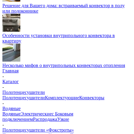
Решение для Вашего дома: встраиваемый конвектор в полу
или подоконнике
Особенности установки внутрипольного конвектора в
квартиру
Несколько мифов о внутрипольных конвекторах отопления
Главная
-
Каталог
-
Полотенцесушители
Полотенцесушители
Комплектующие
Конвекторы
-
Водяные
Водяные
Электрические
с Боковым
подключением
Распродажа
Узкие
-
Полотенцесушители «Фокстроты»