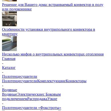
Решение для Вашего дома: встраиваемый конвектор в полу
или подоконнике
Особенности установки внутрипольного конвектора в
квартиру
Несколько мифов о внутрипольных конвекторах отопления
Главная
-
Каталог
-
Полотенцесушители
Полотенцесушители
Комплектующие
Конвекторы
-
Водяные
Водяные
Электрические
с Боковым
подключением
Распродажа
Узкие
-
Полотенцесушители «Фокстроты»