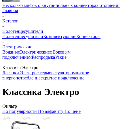
Несколько мифов о внутрипольных конвекторах отопления
Главная
-
Каталог
-
Полотенцесушители
Полотенцесушители
Комплектующие
Конвекторы
-
Электрические
Водяные
Электрические
с Боковым
подключением
Распродажа
Узкие
-
Классика Электро
Лесенки Электро
с терморегулятором
низкое
энергопотребление
скрытое подключение
Классика Электро
Фильтр
По популярности
По алфавиту
По цене