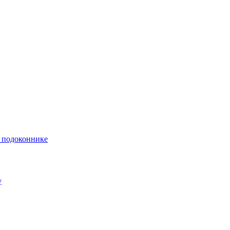
и подоконнике
у