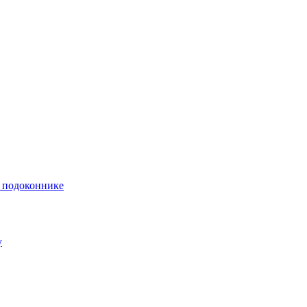
и подоконнике
у