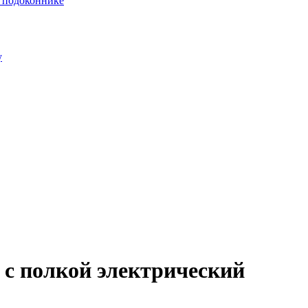
и подоконнике
у
с полкой электрический