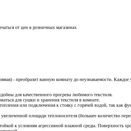
ичаться от цен в розничных магазинах
мая) - преобразит ванную комнату до неузнаваемости. Каждое у
добны для качественного прогрева любимого текстиля.
ваться для сушки и хранения текстиля в комнате.
отопления или подключения к стояку с горячей водой, так как ф
 увеличенной площади теплоносителя (большее количество перек
тойкой к условиям агрессивной влажной среды. Поверхность хр
мутнений.