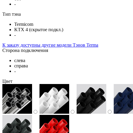
-
Тип тэна
Termicom
KTX 4 (скрытое подкл.)
-
К заказу доступны другие модели Тэнов Terma
Сторона подключения
слева
справа
-
Цвет