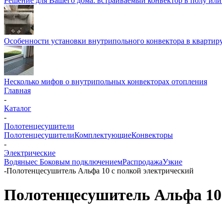
Решение для Вашего дома: встраиваемый конвектор в полу ил
Особенности установки внутрипольного конвектора в квартир
Несколько мифов о внутрипольных конвекторах отопления
Главная
-
Каталог
-
Полотенцесушители
Полотенцесушители
Комплектующие
Конвекторы
-
Электрические
Водяные
с Боковым подключением
Распродажа
Узкие
-
Полотенцесушитель Альфа 10 с полкой электрический
Полотенцесушитель Альфа 10 