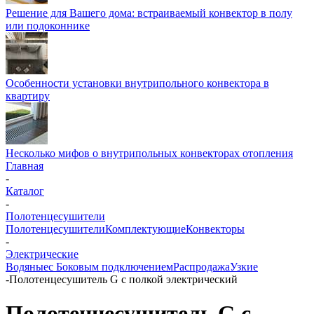
Решение для Вашего дома: встраиваемый конвектор в полу
или подоконнике
Особенности установки внутрипольного конвектора в
квартиру
Несколько мифов о внутрипольных конвекторах отопления
Главная
-
Каталог
-
Полотенцесушители
Полотенцесушители
Комплектующие
Конвекторы
-
Электрические
Водяные
с Боковым подключением
Распродажа
Узкие
-
Полотенцесушитель G с полкой электрический
Полотенцесушитель G с