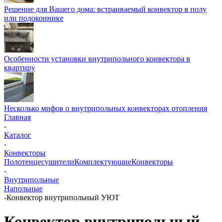
Решение для Вашего дома: встраиваемый конвектор в полу
или подоконнике
Особенности установки внутрипольного конвектора в
квартиру
Несколько мифов о внутрипольных конвекторах отопления
Главная
-
Каталог
-
Конвекторы
Полотенцесушители
Комплектующие
Конвекторы
-
Внутрипольные
Напольные
-
Конвектор внутрипольный УЮТ
Конвектор внутрипольный