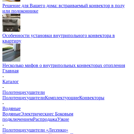
Решение для Вашего дома: встраиваемый конвектор в полу
или подоконнике
Особенности установки внутрипольного конвектора в
квартиру
Несколько мифов о внутрипольных конвекторах отопления
Главная
-
Каталог
-
Полотенцесушители
Полотенцесушители
Комплектующие
Конвекторы
-
Водяные
Водяные
Электрические
с Боковым
подключением
Распродажа
Узкие
-
Полотенцесушители «Лесенки»