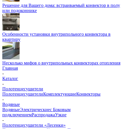
Решение для Вашего дома: встраиваемый конвектор в полу
или подоконнике
Особенности установки внутрипольного конвектора в
квартиру
Несколько мифов о внутрипольных конвекторах отопления
Главная
-
Каталог
-
Полотенцесушители
Полотенцесушители
Комплектующие
Конвекторы
-
Водяные
Водяные
Электрические
с Боковым
подключением
Распродажа
Узкие
-
Полотенцесушители «Лесенки»