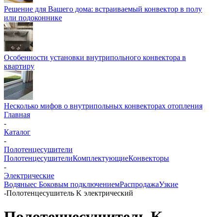
Решение для Вашего дома: встраиваемый конвектор в полу
или подоконнике
Особенности установки внутрипольного конвектора в
квартиру
Несколько мифов о внутрипольных конвекторах отопления
Главная
-
Каталог
-
Полотенцесушители
Полотенцесушители
Комплектующие
Конвекторы
-
Электрические
Водяные
с Боковым подключением
Распродажа
Узкие
-
Полотенцесушитель K электрический
Полотенцесушитель K