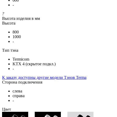
600
-
?
Высота изделия в мм
Высота
800
1000
-
Тип тэна
Termicom
KTX 4 (скрытое подкл.)
-
К заказу доступны другие модели Тэнов Terma
Сторона подключения
слева
справа
-
Цвет