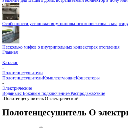
Решение для Вашего дома: встраиваемый конвектор в полу ил
Особенности установки внутрипольного конвектора в квартир
Несколько мифов о внутрипольных конвекторах отопления
Главная
-
Каталог
-
Полотенцесушители
Полотенцесушители
Комплектующие
Конвекторы
-
Электрические
Водяные
с Боковым подключением
Распродажа
Узкие
-
Полотенцесушитель O электрический
Полотенцесушитель O электр