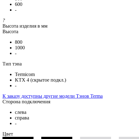
600
-
?
Высота изделия в мм
Высота
800
1000
-
Тип тэна
Termicom
KTX 4 (скрытое подкл.)
-
К заказу доступны другие модели Тэнов Terma
Сторона подключения
слева
справа
-
Цвет