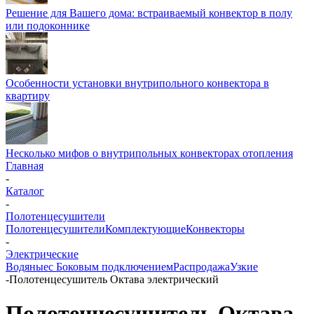
Решение для Вашего дома: встраиваемый конвектор в полу
или подоконнике
Особенности установки внутрипольного конвектора в
квартиру
Несколько мифов о внутрипольных конвекторах отопления
Главная
-
Каталог
-
Полотенцесушители
Полотенцесушители
Комплектующие
Конвекторы
-
Электрические
Водяные
с Боковым подключением
Распродажа
Узкие
-
Полотенцесушитель Октава электрический
Полотенцесушитель Октава