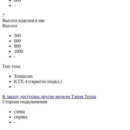
600
-
?
Высота изделия в мм
Высота
500
600
800
1000
-
Тип тэна
Termicom
KTX 4 (скрытое подкл.)
-
К заказу доступны другие модели Тэнов Terma
Сторона подключения
слева
справа
-