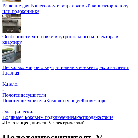
Решение для Вашего дома: встраиваемый конвектор в полу
или подоконнике
Особенности установки внутрипольного конвектора в
квартиру
Несколько мифов о внутрипольных конвекторах отопления
Главная
-
Каталог
-
Полотенцесушители
Полотенцесушители
Комплектующие
Конвекторы
-
Электрические
Водяные
с Боковым подключением
Распродажа
Узкие
-
Полотенцесушитель V электрический
Полотенцесушитель V