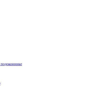
и подоконнике
у